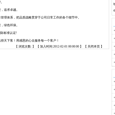
牌。
进，追求卓越。
量管理体系，把品质战略贯穿于公司日常工作的各个细节中。
进，绿色环保。
国际标准认证!
赢得天下客！用感恩的心去服务每一个客户！
【 浏览次数:
】 【 加入时间:2012-02-01 00:00:00 】 【
关闭本页
】