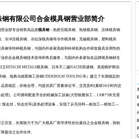
殊钢有限公司合金模具钢营业部简介
营业部专业销售高品质
模具钢
：热挤压模具钢、热锻模具钢、压铸模具钢
钢、冷冲压模具钢、冷拉深模具钢等冷作模具钢，无磁模具钢，塑料模具
模具钢等特种模具钢，与国内外多家高校和科研机构合作研发最具实用性的
专业的合金模具钢技术咨询和售后服务，与国内外多家知名品牌模具钢材生
HITACHI METALS模具钢、日本不二越NACHI高速钢、美国熔炉斯伯
itz模具钢、瑞典乌德霍姆工具钢UDDEHOLM TOOLING等）建立了长期稳定的
品质稳定，价格合理，均提供原厂质量保证书，交货及时(素材24小时内交
处理)。公司拥有配套齐全的机械加工设备(大型铣磨加工，1.6米*3米无需
；慢走丝，快走丝等)及热处理设备，实现了从毛坯料---粗加工---精加工---
电
传
之宗旨，长期致力于为广大模具厂商寻求性价比最佳之合金模具钢，协助
厂商最佳之合作伙伴。
Q