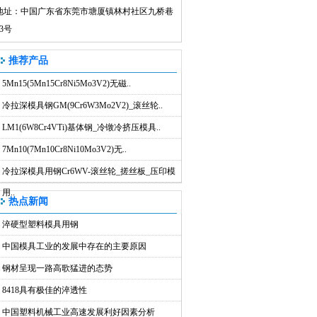
地址：中国广东省东莞市塘厦镇林村社区九桥巷
43号
推荐产品
5Mn15(5Mn15Cr8Ni5Mo3V2)无磁..
冷拉深模具钢GM(9Cr6W3Mo2V2)_滚丝轮..
LM1(6W8Cr4VTi)基体钢_冷镦冷挤压模具..
7Mn10(7Mn10Cr8Ni10Mo3V2)无..
冷拉深模具用钢Cr6WV-滚丝轮_搓丝板_压印模
用..
热点新闻
淬硬型塑料模具用钢
中国模具工业的发展中存在的主要原因
钢材呈现一路高歌猛进的态势
8418具有极佳的淬透性
中国塑料机械工业高速发展利好因素分析