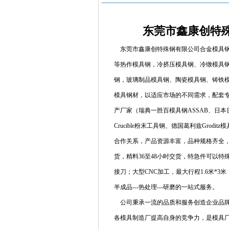
东莞市鑫康创特
东莞市鑫康创特殊钢有限公司合金模具钢
等热作模具钢，冷挤压模具钢、冷镦模具
钢，玻璃制品模具钢、陶瓷模具钢、铸铁
模具钢材，以适应市场的不同需求，配套
产厂家（瑞典一胜百模具钢ASSAB、日本日立
Crucible粉末工具钢、德国葛利兹Grod
合作关系，产品资源丰富，品种规格齐全，
货，精料36至48小时交货，特急件可以特殊
接刀；大型CNC加工，最大行程1.6米*3米
半成品---热处理---研磨的一站式服务。
公司秉承一流的品质和服务创造企业品牌
各模具制造厂提高自身的竞争力，是模具