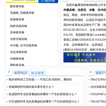
东莞市鑫康创特殊钢有限公司专
模具钢导购
作模具钢
，
冷挤压
、
冷镦
、
冷冲压
无磁钢_无磁模具钢
制品、陶瓷、铸铁等特种模具钢，
热锻模具钢
用性的模具钢材，以适应市场的不
国内外多家知名品牌生产厂家（瑞
热挤压模具钢
HITACHI METALS、日本大同特
压铸模具钢
NACHI、美国熔炉斯伯Crucibl
冷挤压模具钢
霍姆工具钢UDDEHOLM TOO
丰富，品种规格齐全，品质稳定，
冷冲裁_冷冲压模具钢
(素材24小时内交货，精料36至4
冷拉深模具钢
冷镦模具钢
塑料模具钢
进口模具钢
推荐知识
热点新闻
最新产
特种模具钢
模具材料的工艺性能——可加工性/切削性、磨削性
5Mn15(5M
国产合金工具钢
热锻模材料性能的基本要求是什么？
冷拉深模具钢G
热成型时常见的质量缺陷有哪些？产生的原因是什么？
LM1(6W8
中空成型时常见的质量缺陷有哪些？产生的原因是什么？
7Mn10(7Mn