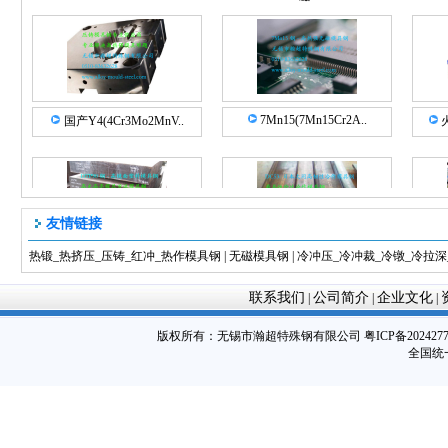
7Mn15(7Mn15Cr2A..
国产Y4(4Cr3Mo2MnV..
友情链接
热锻_热挤压_压铸_红冲_热作模具钢
|
无磁模具钢
|
冷冲压_冷冲裁_冷镦_冷拉
国产DTP90-高光高亮塑料模..
日本大同DC53-DC53特长..
国
联系我们
公司简介
企业文化
|
|
|
版权所有：
无锡市瀚超特殊钢有限公司
粤ICP备202427
全国统一
压铸王D.Casking_热作..
瑞典Stavax ESR-Ud..