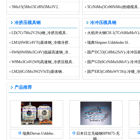
5Mn15(5Mn15Cr8Ni5Mo3V2..
5CrNiMo(5Cr06NiMo)热锻模具..
冷挤压模具钢
冷冲压模具钢
LD(7Cr7Mo2V2Si)钢_冷挤压模具..
火焰淬火钢CH-1(7CrSiMnMoV)-.
LM1(6W8Cr4VTi)基体钢_冷镦冷挤..
瑞典Sleipner-Uddeholm Sl..
6W6(6W6Mo5Cr4V)低碳高速钢_冷..
国产DC53(Cr8Mo2SiV)-冷冲压模
W9Mo3Cr4V(W9)高速钢_冷挤压模具..
国产GD(6CrNiMnSiMoV)-冷冲压
LM2(6Cr5Mo3W2VSiTi)基体钢..
国产ER5(Cr8MoWV3Si)-冷镦_冷.
产品推荐
瑞典Dievar-Uddeho..
日本日立无磁钢HPM75-无
磁..