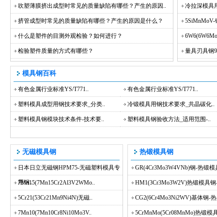
吹塑薄膜挤出成型时常见的质量缺陷有哪些？产生的原因..
冷拉深模具用
挤管成型时常见的质量缺陷有哪些？产生的原因是什么？
5SiMnMo
什么是塑件的目测外观检验？如何进行？
6W6(6W6
检验塑件质量的方式有哪些？
量具刃具钢9C
模具钢百科
有色金属行业标准YS/T771..
有色金属行业标准YS/T771..
塑料模具成型用钢技术要求_分类..
冷锻模具用钢技术要求_共晶碳化..
塑料模具钢模块技术条件-技术要..
塑料模具钢验收方法_适用范围-..
无磁模具钢
热锻模具钢
日本日立无磁钢HPM75-无磁塑料模具专
GR(4Cr3Mo3W4VNb)钢-热锻模具
用钢..
7Mn15(7Mn15Cr2Al3V2WMo..
HM1(3Cr3Mo3W2V)热锻模具钢-
5Cr21(53Cr21Mn9Ni4N)无磁..
CG2(6Cr4Mo3Ni2WV)基体钢-热.
7Mn10(7Mn10Cr8Ni10Mo3V..
5CrMnMo(5Cr08MnMo)热锻模具